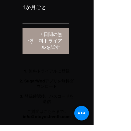
1か月ごと
７日間の無
料トライア
ルを試す
1. 無料トライアルに登録
2. SugarWodアプリを無料ダ
ウンロード
3. 登録確認後、パスコードを
送信
ご質問はこちらまで↓
info@otoyostrenth.com