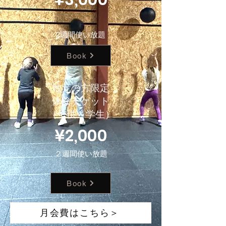
2週間使い放題
Book
地元の方限定
体験チケット
（子供・学生）
¥2,000
２週間使い放題
Book
月会費はこちら＞