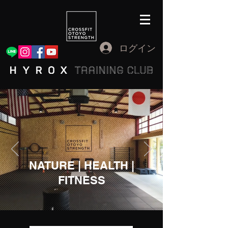
ログイン
NATURE | HEALTH |
FITNESS