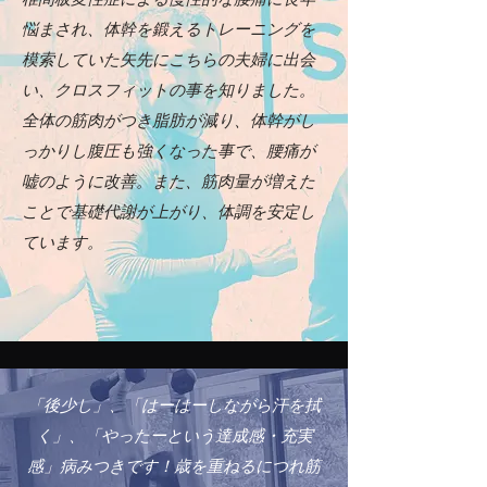
悩まされ、体幹を鍛えるトレーニングを
模索していた矢先にこちらの夫婦に出会
い、クロスフィットの事を知りました。
全体の筋肉がつき脂肪が減り、体幹がし
っかりし腹圧も強くなった事で、腰痛が
嘘のように改善。また、筋肉量が増えた
ことで基礎代謝が上がり、体調を安定し
ています。
「後少し」、「はーはーしながら汗を拭
く」、「やったーという達成感・充実
感」病みつきです！歳を重ねるにつれ筋