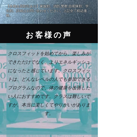
【各種会員割引あり】家族割、消防,警察,自衛隊割、学
生割。詳細はお問い合わせください。上記全て税込価
格。
お客様の声
クロスフィットを始めてから、楽しみが
できただけでなく、よりエネルギッシュ
になったと感じています。クロスフィッ
トは、どんなレベルの人でも参加できる
プログラムなので、体の健康を改善した
い人におすすめです。クラスは難しいで
すが、本当に楽しくてやりがいがありま
す。