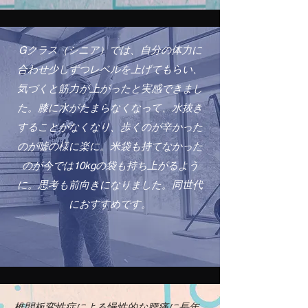
Gクラス（シニア）では、自分の体力に
合わせ少しずつレベルを上げてもらい、
気づくと筋力が上がったと実感できまし
た。膝に水がたまらなくなって、水抜き
することがなくなり、歩くのが辛かった
のが嘘の様に楽に。米袋も持てなかった
のが今では10kgの袋も持ち上がるよう
に。思考も前向きになりました。同世代
におすすめです。
椎間板変性症による慢性的な腰痛に長年